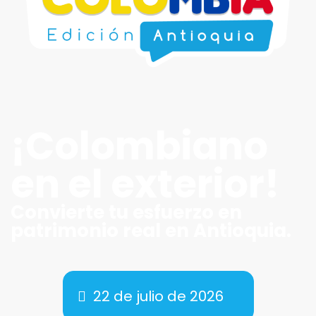
¡Colombiano
en el exterior!
Convierte tu esfuerzo en
patrimonio real en Antioquia.
22 de julio de 2026