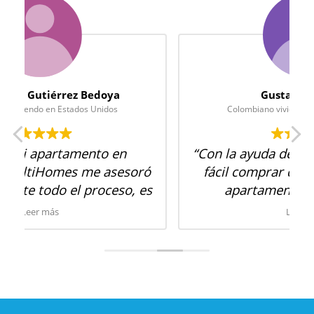
Juan Camilo Gutiérrez Bedoya
Colombiano viviendo en Estados Unidos
“Compré mi apartamento en
Colombia y MultiHomes me asesoró
,
muy bien durante todo el proceso, es
s
una empresa muy responsable, los
Leer más
recomiendo 100%”
Testimonio completo