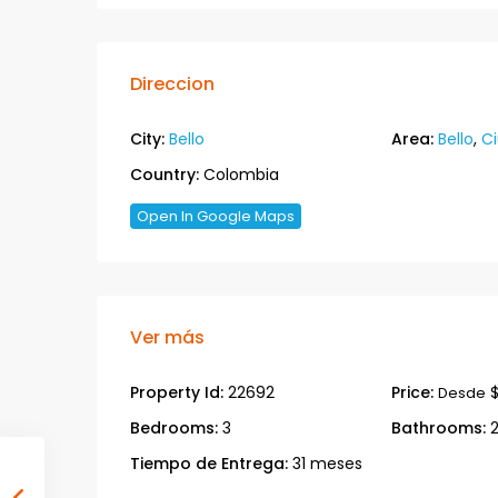
Direccion
City:
Bello
Area:
Bello
,
Ci
Country:
Colombia
Open In Google Maps
Ver más
Property Id:
22692
Price:
$
Desde
Bedrooms:
3
Bathrooms:
Tiempo de Entrega:
31 meses