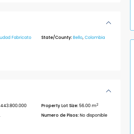
udad Fabricato
State/County:
Bello
,
Colombia
2
443.800.000
Property Lot Size:
56.00 m
2
Numero de Pisos:
No disponible