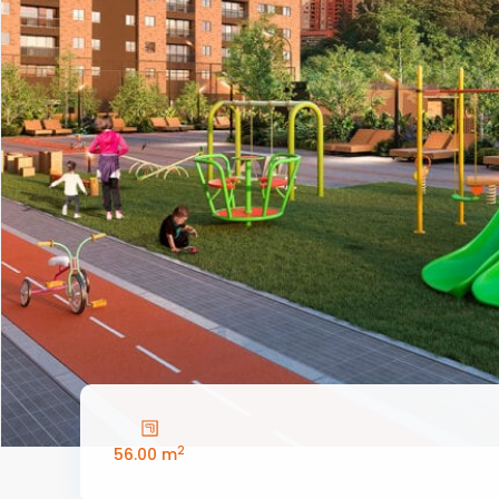
2
56.00 m