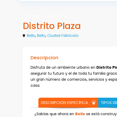
Ver Más
Apartamento
Distrito Plaza
Bello
,
Bello
,
Ciudad Fabricato
Descripcion
Disfruta de un ambiente urbano en
Distrito P
asegurar tu futuro y el de toda tu familia gra
un gran número de comercios, servicios y espa
casa.
DESCRIPCIÓN ESPECÍFICA
TIPOS D
¿Sabías que ahora en
Bello
se está constru