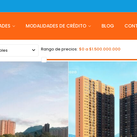
ADES
MODALIDADES DE CRÉDITO
BLOG
CON
Rango de precios:
$0 a $1.500.000.000
bles