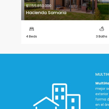
$1.155.850.000
Hacienda Samaria
4 Beds
3 Baths
MULTI
MultiH
mejor se
exterio
forma d
en el ár