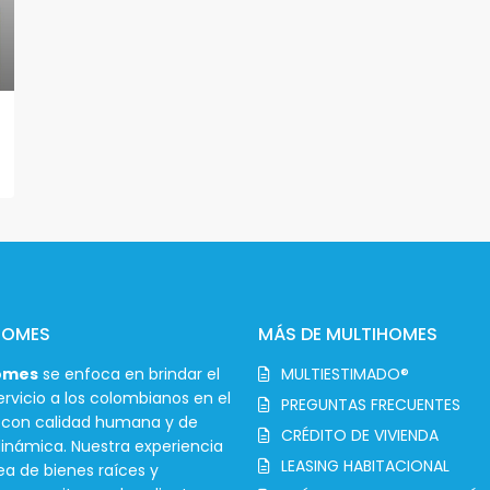
HOMES
MÁS DE MULTIHOMES
omes
se enfoca en brindar el
MULTIESTIMADO®
rvicio a los colombianos en el
PREGUNTAS FRECUENTES
r con calidad humana y de
CRÉDITO DE VIVIENDA
inámica. Nuestra experiencia
LEASING HABITACIONAL
ea de bienes raíces y