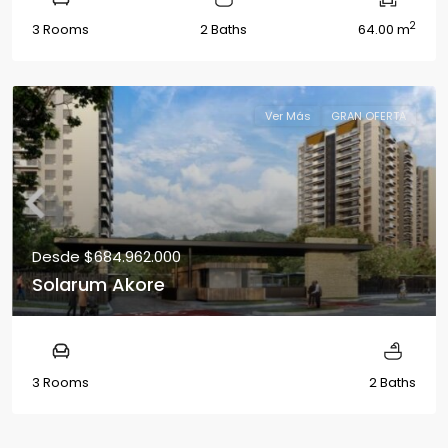
2
3 Rooms
2 Baths
64.00 m
Ver Más
GRAN OFERTA
Desde
$684.962.000
Solarum Akore
3 Rooms
2 Baths