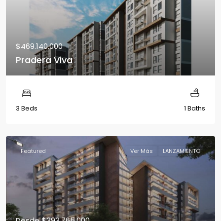
$469.140.000
Pradera Viva
3 Beds
1 Baths
Featured
Ver Más
LANZAMIENTO
Desde
$393.765.000