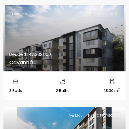
Featured
Ver Más
GRAN OFERTA
Desde
$147.332.000
Cavanná
2
3 Beds
2 Baths
28.30 m
Ver Más
NUEVO PROYECTO