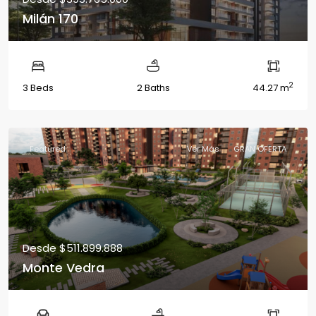
Milán 170
2
3 Beds
2 Baths
44.27 m
Featured
Ver Más
GRAN OFERTA
Desde
$511.899.888
Monte Vedra