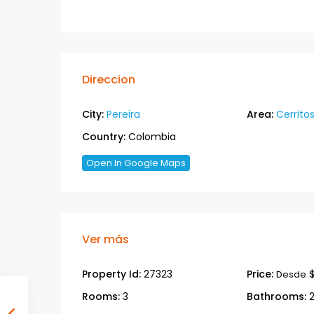
Direccion
City:
Pereira
Area:
Cerrito
Country:
Colombia
Open In Google Maps
Ver más
Property Id:
27323
Price:
$
Desde
Rooms:
3
Bathrooms: