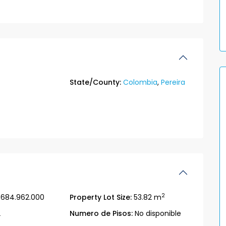
s
State/County:
Colombia
,
Pereira
2
684.962.000
Property Lot Size:
53.82 m
2
Numero de Pisos:
No disponible