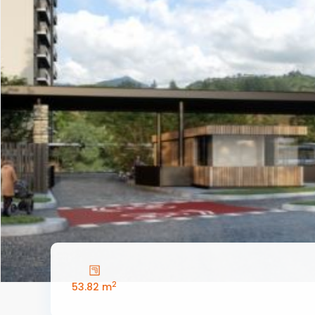
2
53.82 m