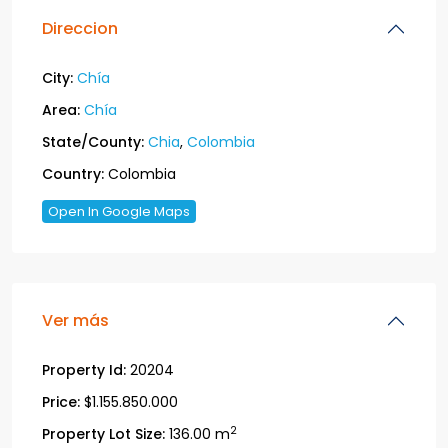
Direccion
City:
Chía
Area:
Chía
State/County:
Chia
,
Colombia
Country:
Colombia
Open In Google Maps
Ver más
Property Id:
20204
Price:
$1.155.850.000
2
Property Lot Size:
136.00 m