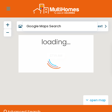
View
My Location
Fullscreen
Prev
Next
loading...
$719.6M
open map
Advanced Search