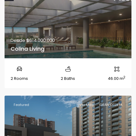
Desde
$614.000.000
Colina Living
2
2 Rooms
2 Baths
46.00 m
Featured
Ver Más
GRAN OFERTA