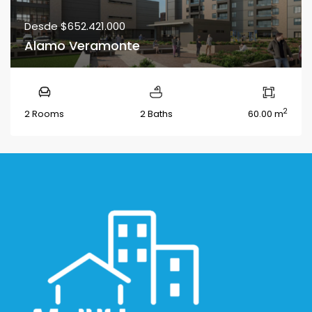
Desde
$652.421.000
Alamo Veramonte
2
2 Rooms
2 Baths
60.00 m