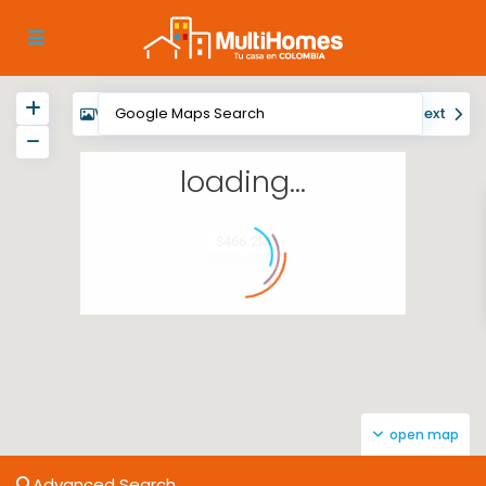
View
My Location
Fullscreen
Prev
Next
loading...
$466.2M
open map
Advanced Search