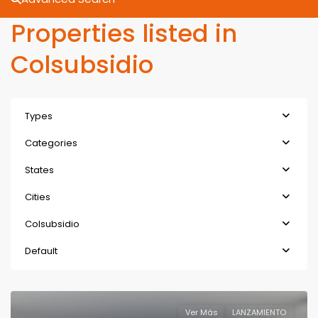
Properties listed in
Colsubsidio
Types
Categories
States
Cities
Colsubsidio
Default
Ver Más
LANZAMIENTO