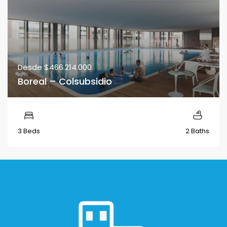
Desde
$466.214.000
Boreal – Colsubsidio
3 Beds
2 Baths