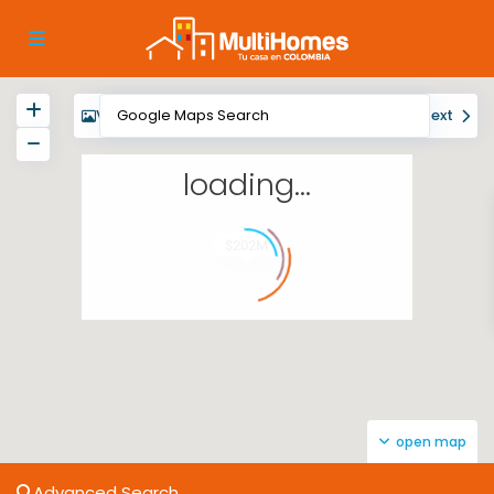
View
My Location
Fullscreen
Prev
Next
loading...
$202M
open map
Advanced Search