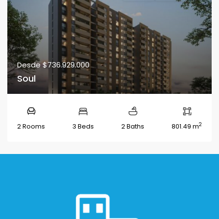
Desde
$736.929.000
Soul
2
2 Rooms
3 Beds
2 Baths
801.49 m