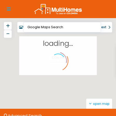
View
My Location
Fullscreen
Prev
Next
loading...
$736.9M
open map
Advanced Search