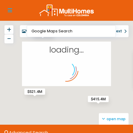
View
My Location
Fullscreen
Prev
Next
$470.5M
loading...
$521.4M
$415.4M
open map
Advanced Search