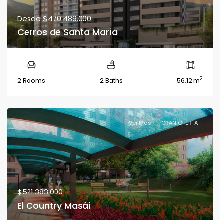
Desde
$470.489.000
Cerros de Santa María
2
2 Rooms
2 Baths
56.12 m
Ver Más
GRAN OFERTA
$521.383.000
El Country Masái