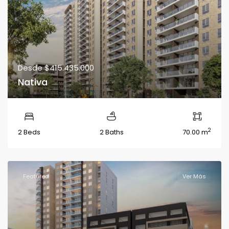
Desde
$415.435.000
Nativa
2
2 Beds
2 Baths
70.00 m
Featured
Ver Más