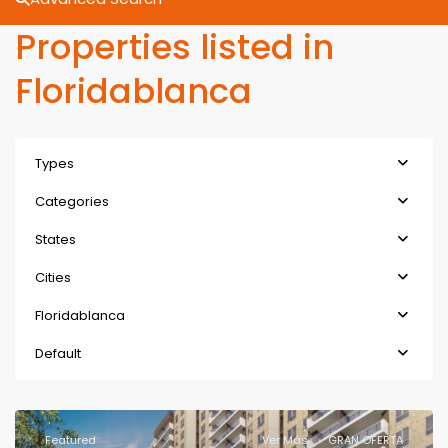
Properties listed in
Floridablanca
Types
Categories
States
Cities
Floridablanca
Default
Featured
Ver Más
GRAN OFERTA