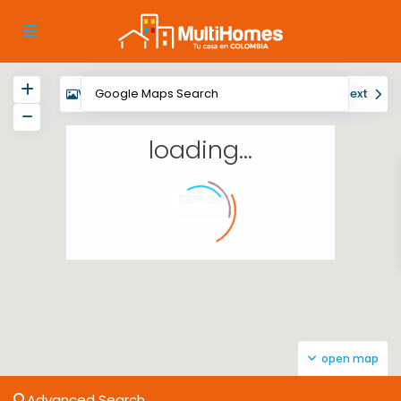
View
My Location
Fullscreen
Prev
Next
loading...
$278.2M
open map
Advanced Search