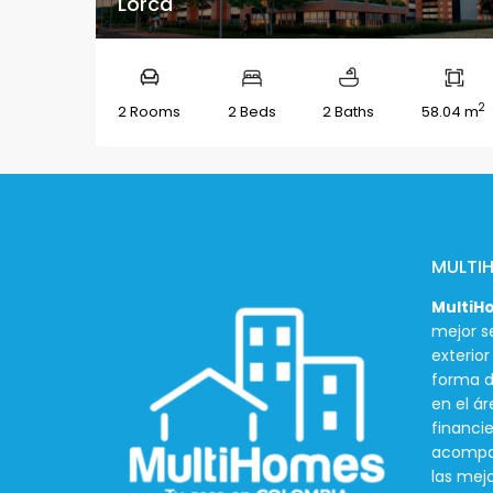
Lorca
2
2 Rooms
2 Beds
2 Baths
58.04 m
MULTI
MultiH
mejor se
exterio
forma d
en el ár
financie
acompañ
las mej