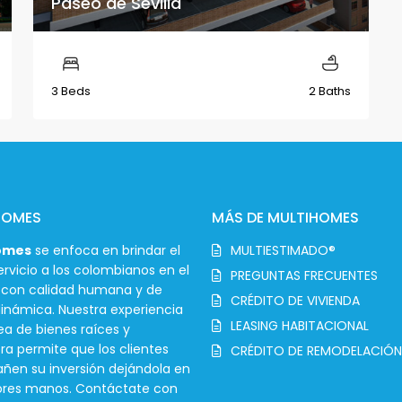
Paseo de Sevilla
3 Beds
2 Baths
HOMES
MÁS DE MULTIHOMES
omes
se enfoca en brindar el
MULTIESTIMADO®
rvicio a los colombianos en el
PREGUNTAS FRECUENTES
r con calidad humana y de
CRÉDITO DE VIVIENDA
inámica. Nuestra experiencia
LEASING HABITACIONAL
ea de bienes raíces y
ra permite que los clientes
CRÉDITO DE REMODELACIÓN
en su inversión dejándola en
ores manos. Contáctate con