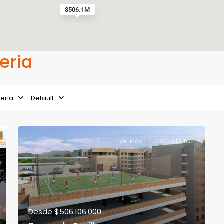
$506.1M
beria
beria
Default
Ver Más
LANZAMIENTO
Desde
$506.106.000