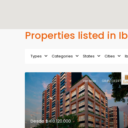
Properties listed in I
Types
Categories
States
Cities
I
Ver Más
GRAN OFERTA
Desde
$410.120.000