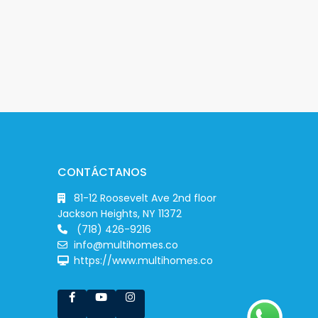
CONTÁCTANOS
81-12 Roosevelt Ave 2nd floor
Jackson Heights, NY 11372
(718) 426-9216
info@multihomes.co
https://www.multihomes.co