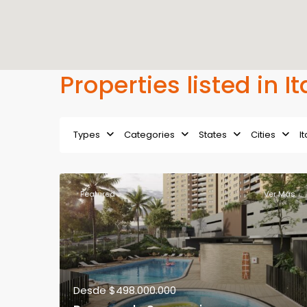
Properties listed in It
Types
Categories
States
Cities
Featured
Ver Más
Desde
$498.000.000