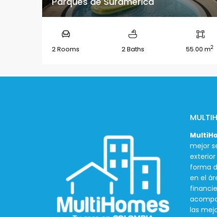
Parques de Suramerica
2
2 Rooms
2 Baths
55.00 m
MULTI
MultiH
mejor se
exterio
forma d
en el ár
financie
acompañ
las mej