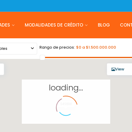
ADES
MODALIDADES DE CRÉDITO
BLOG
CON
Rango de precios:
$0 a $1.500.000.000
bles
View
loading...
$498M