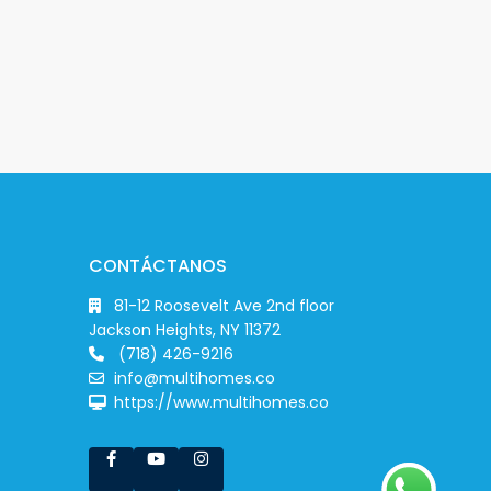
CONTÁCTANOS
81-12 Roosevelt Ave 2nd floor
Jackson Heights, NY 11372
(718) 426-9216
info@multihomes.co
https://www.multihomes.co