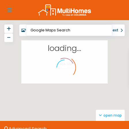
View
My Location
Fullscreen
Prev
Next
loading...
$464.5M
open map
Advanced Search