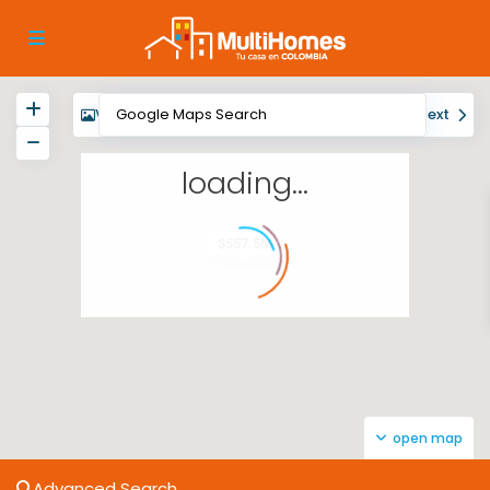
View
My Location
Fullscreen
Prev
Next
loading...
$557.5M
open map
Advanced Search