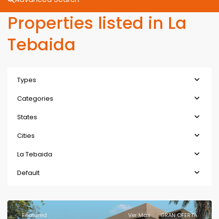
Properties listed in La
Tebaida
Types
Categories
States
Cities
La Tebaida
Default
Featured
Ver Más
GRAN OFERTA