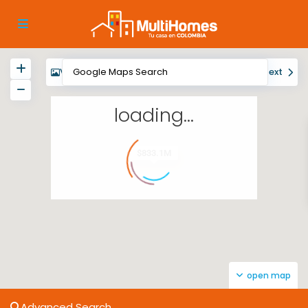
View
My Location
Fullscreen
Prev
Next
loading...
$833.1M
open map
Advanced Search