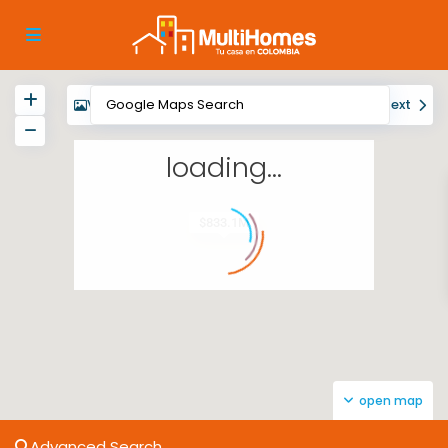
View
My Location
Fullscreen
Prev
Next
loading...
$833.1M
open map
Advanced Search