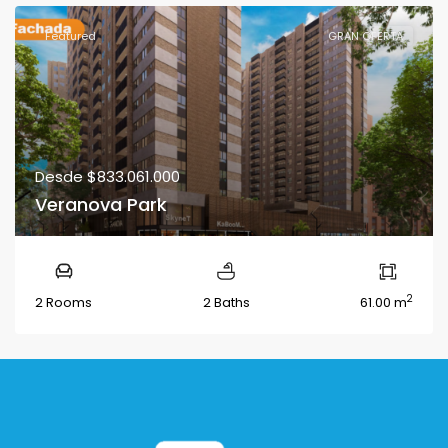
Featured
GRAN OFERTA
Desde
$833.061.000
Veranova Park
2
2 Rooms
2 Baths
61.00 m