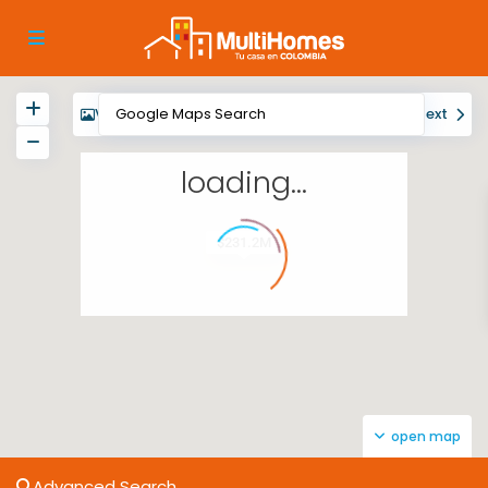
View
My Location
Fullscreen
Prev
Next
loading...
$231.2M
open map
Advanced Search