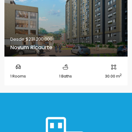
Desde
$231.200.000
Novum Ricaurte
2
1 Rooms
1 Baths
30.00 m