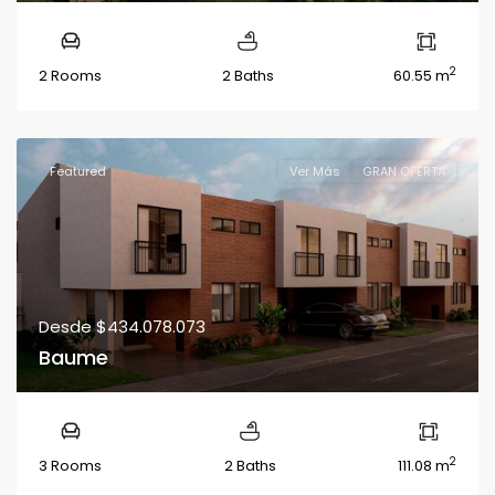
2
2 Rooms
2 Baths
60.55 m
Featured
Ver Más
GRAN OFERTA
Desde
$434.078.073
Baume
2
3 Rooms
2 Baths
111.08 m