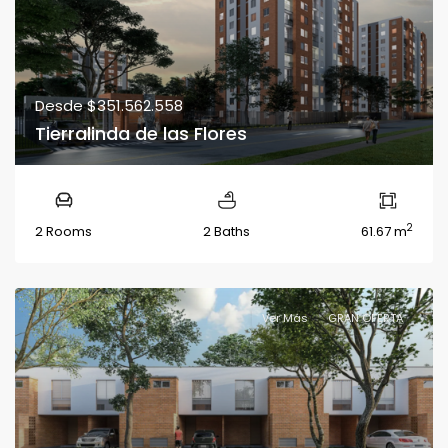
Desde
$351.562.558
Tierralinda de las Flores
2
2 Rooms
2 Baths
61.67 m
Ver Más
GRAN OFERTA