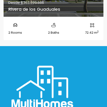
Desde
$363.699.666
Rivera de los Guaduales
2
2 Rooms
2 Baths
72.42 m