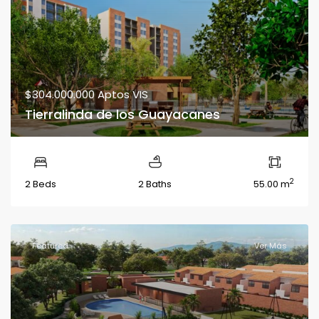
$304.000.000
Aptos VIS
Tierralinda de los Guayacanes
2
2 Beds
2 Baths
55.00 m
Featured
Ver Más