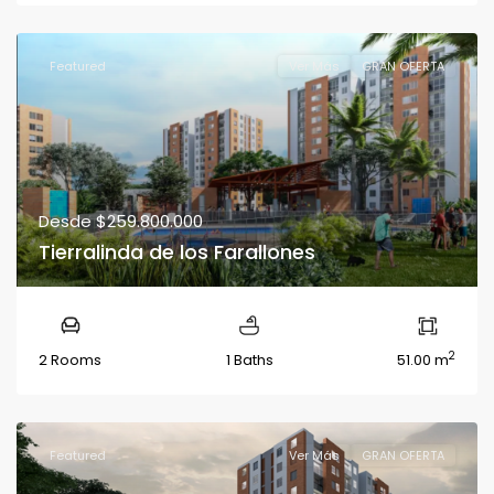
Featured
Ver Más
GRAN OFERTA
Desde
$259.800.000
Tierralinda de los Farallones
2
2 Rooms
1 Baths
51.00 m
Featured
Ver Más
GRAN OFERTA