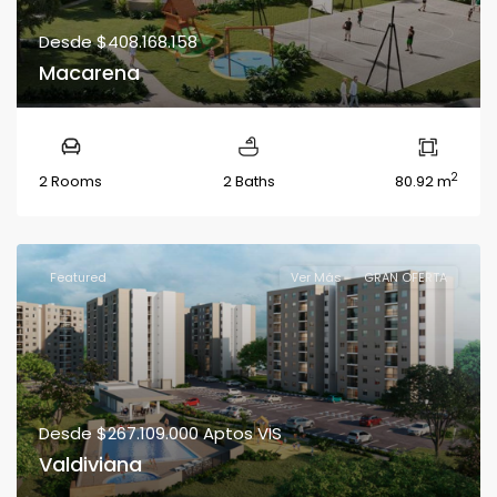
Desde
$408.168.158
Macarena
2
2 Rooms
2 Baths
80.92 m
Featured
Ver Más
GRAN OFERTA
Desde
$267.109.000
Aptos VIS
Valdiviana