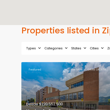
Properties listed in 
Types
Categories
States
Cities
Z
Featured
Ver Más
GRAN OFERTA
Desde
$220.552.500