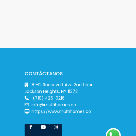
CONTÁCTANOS
81-12 Roosevelt Ave 2nd floor
Jackson Heights, NY 11372
(718) 426-9216
info@multihomes.co
https://www.multihomes.co