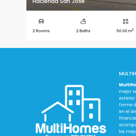
Hacienda San José
2
2 Rooms
2 Baths
50.00 m
MULTI
MultiH
mejor se
exterio
forma d
en el ár
financie
acompañ
las mej