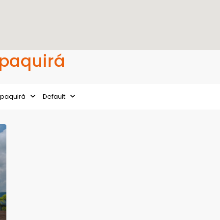
Zipaquirá
ipaquirá
Default