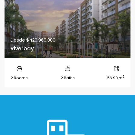
Desde
$420.969.000
Riverbay
2
2 Rooms
2 Baths
56.90 m