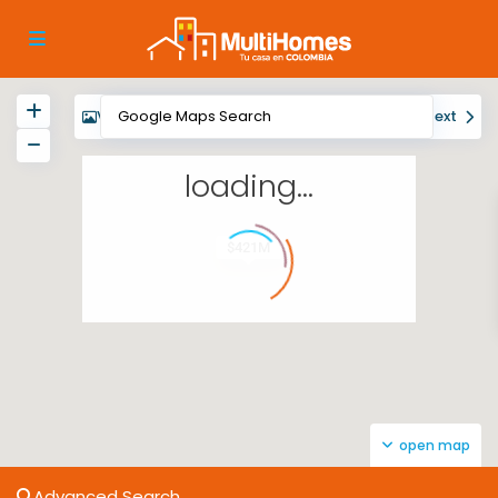
View
My Location
Fullscreen
Prev
Next
loading...
$421M
open map
Advanced Search