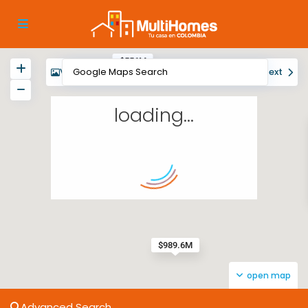
$556M
View
My Location
Fullscreen
Prev
Next
loading...
$989.6M
open map
Advanced Search