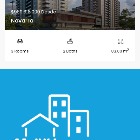
$989.616.000
Desde
Navarra
2
3 Rooms
2 Baths
83.00 m