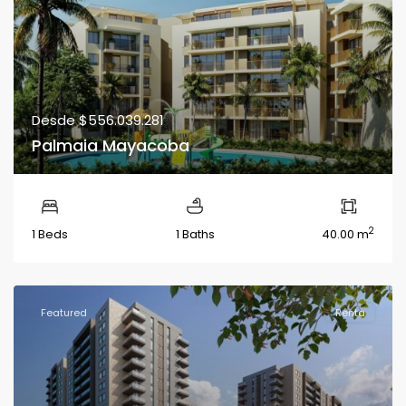
Desde
$556.039.281
Palmaia Mayacoba
2
1 Beds
1 Baths
40.00 m
Featured
Renta