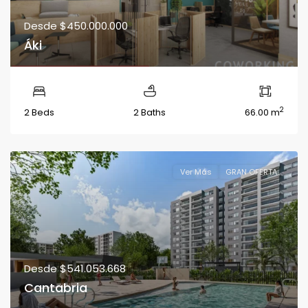
Desde
$450.000.000
Áki
2
2 Beds
2 Baths
66.00 m
Ver Más
GRAN OFERTA
Desde
$541.053.668
Cantabria