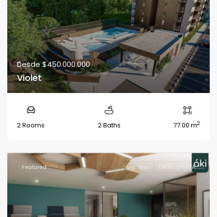
Desde
$450.000.000
Violet
2
2 Rooms
2 Baths
77.00 m
Featured
Ver Más
GRAN OFERTA