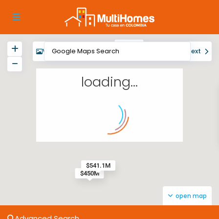
$450M
View
My Location
Fullscreen
Prev
Next
loading...
$541.1M
$450M
open map
Advanced Search