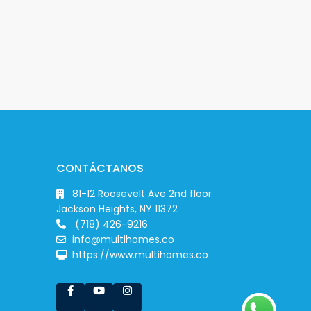
CONTÁCTANOS
81-12 Roosevelt Ave 2nd floor
Jackson Heights, NY 11372
(718) 426-9216
info@multihomes.co
https://www.multihomes.co