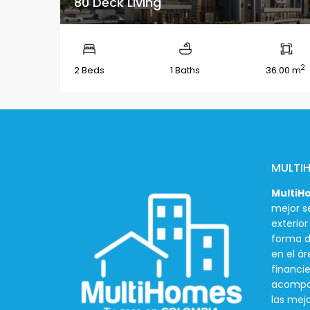
80 Deck Living
2
2 Beds
1 Baths
36.00 m
MULTI
MultiH
mejor se
exterio
forma d
en el ár
financie
acompañ
las mej