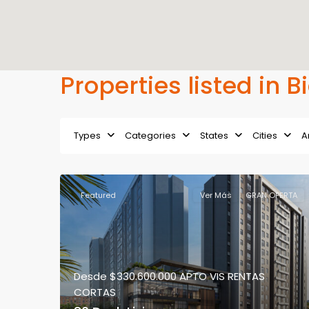
Properties listed in 
Types
Categories
States
Cities
A
Featured
Ver Más
GRAN OFERTA
Desde
$330.600.000
APTO VIS RENTAS
CORTAS