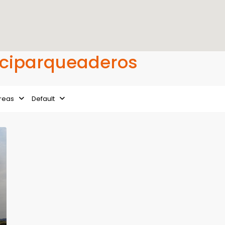
Biciparqueaderos
reas
Default