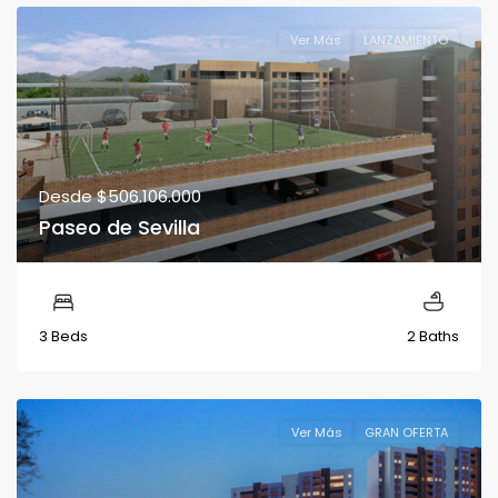
Ver Más
LANZAMIENTO
Desde
$506.106.000
Paseo de Sevilla
3 Beds
2 Baths
Ver Más
GRAN OFERTA