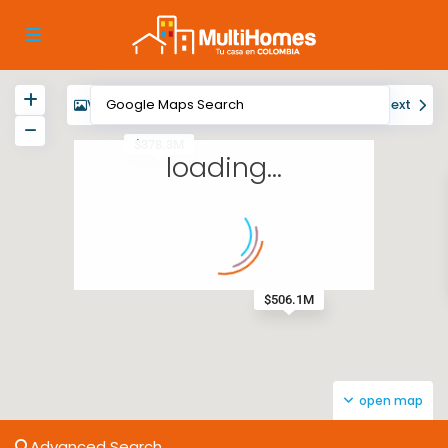
View
My Location
Fullscreen
Prev
Next
$378.3M
loading...
$506.1M
open map
Advanced Search