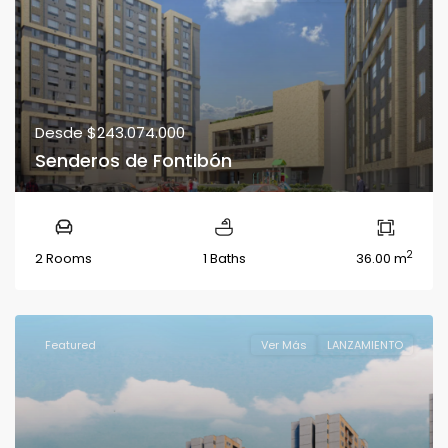
Desde
$243.074.000
Senderos de Fontibón
2
2 Rooms
1 Baths
36.00 m
Featured
Ver Más
LANZAMIENTO