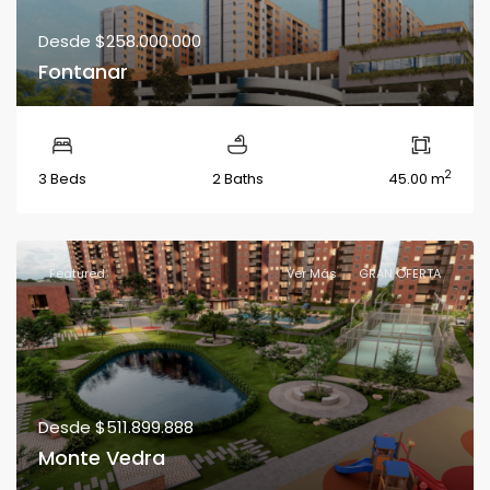
Desde
$258.000.000
Fontanar
2
3 Beds
2 Baths
45.00 m
Featured
Ver Más
GRAN OFERTA
Desde
$511.899.888
Monte Vedra