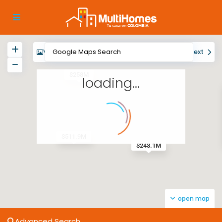
View
My Location
Fullscreen
Prev
Next
$258M
loading...
$511.9M
$243.1M
open map
Advanced Search