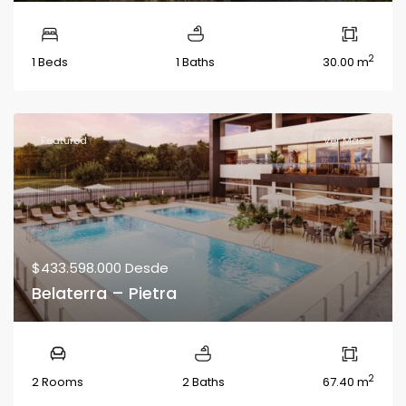
2
1 Beds
1 Baths
30.00 m
Featured
Ver Más
$433.598.000
Desde
Belaterra – Pietra
2
2 Rooms
2 Baths
67.40 m