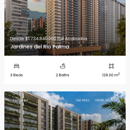
Desde
$1.734.840.000
Full Acabados
Jardines del Rio Palma
2
3 Beds
2 Baths
129.00 m
Featured
Ver Más
GRAN OFERTA