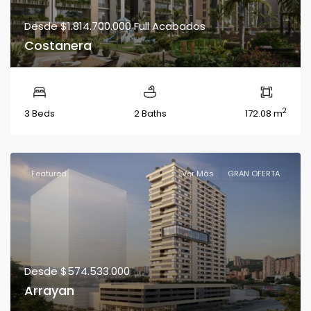
Desde
$1.814.700.000
Full Acabados
Costanera
2
3 Beds
2 Baths
172.08 m
Featured
Ver Más
GRAN OFERTA
Desde
$574.533.000
Arrayan