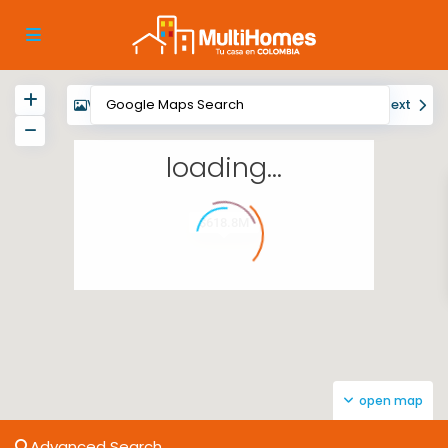
View
My Location
Fullscreen
Prev
Next
loading...
$618.8M
open map
Advanced Search