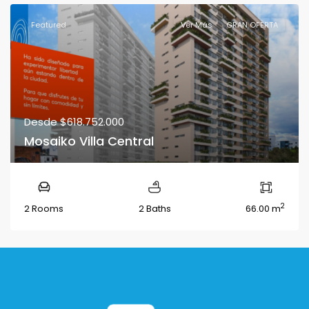
Featured
Ver Más
GRAN OFERTA
Desde
$618.752.000
Mosaiko Villa Central
2
2 Rooms
2 Baths
66.00 m