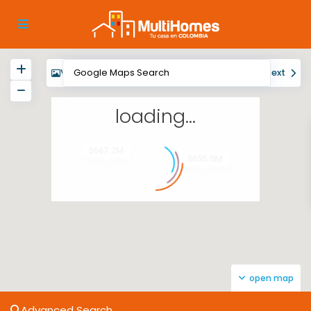
View
My Location
Fullscreen
Prev
Next
loading...
$667.2M
$655.5M
open map
Advanced Search