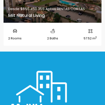
Desde
$655.450.355
Aptos RENTAS CORTAS
Miit Natural Living
2
2 Rooms
2 Baths
57.52 m