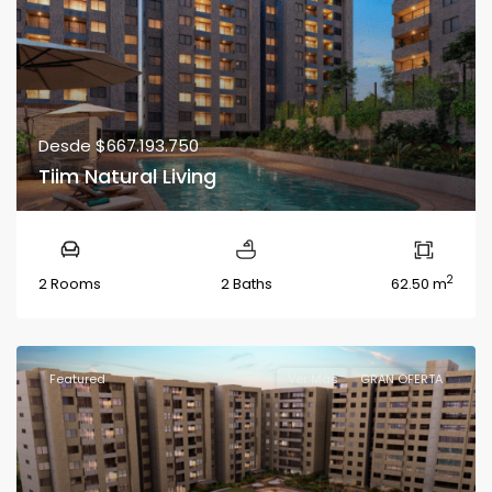
Desde
$667.193.750
Tiim Natural Living
2
2 Rooms
2 Baths
62.50 m
Featured
Ver Más
GRAN OFERTA