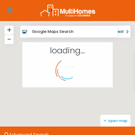
View
My Location
Fullscreen
Prev
Next
loading...
$765.6M
open map
Advanced Search