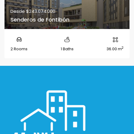
Desde
$243.074.000
Senderos de Fontibón
2
2 Rooms
1 Baths
36.00 m