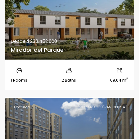
Desde
$233.452.000
Mirador del Parque
2
1 Rooms
2 Baths
69.04 m
Featured
Ver Más
GRAN OFERTA