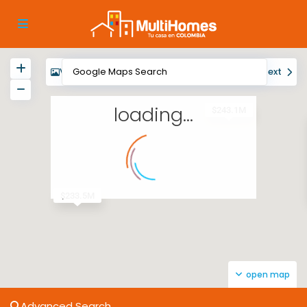
View
My Location
Fullscreen
Prev
Next
loading...
$243.1M
$233.5M
open map
Advanced Search