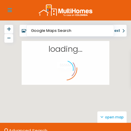
View
My Location
Fullscreen
Prev
Next
loading...
$556M
open map
Advanced Search