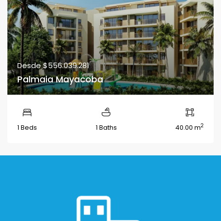
Desde
$556.039.281
Palmaia Mayacoba
2
1 Beds
1 Baths
40.00 m