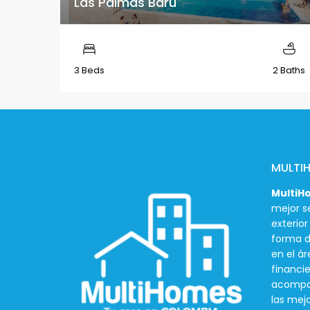
Las Palmas Barú
3 Beds
2 Baths
MULTI
MultiH
mejor se
exterio
forma d
en el ár
financie
acompañ
las mej