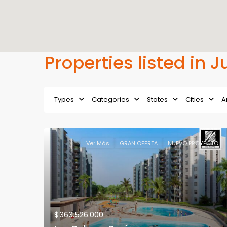
Properties listed in
Types
Categories
States
Cities
A
Ver Más
GRAN OFERTA
NUEVO PROYECTO
$363.526.000