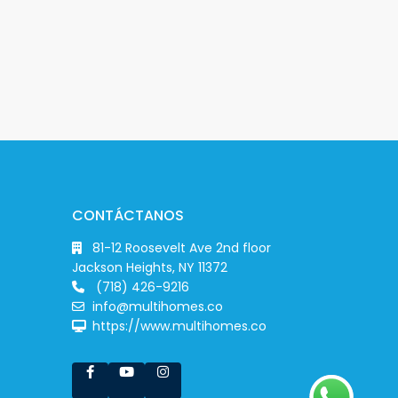
CONTÁCTANOS
81-12 Roosevelt Ave 2nd floor
Jackson Heights, NY 11372
(718) 426-9216
info@multihomes.co
https://www.multihomes.co