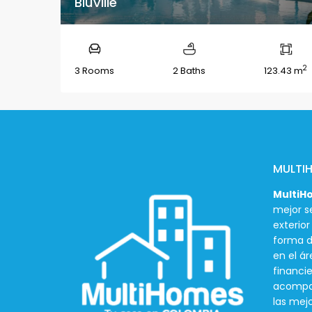
BluVille
2
3 Rooms
2 Baths
123.43 m
MULTI
MultiH
mejor se
exterio
forma d
en el ár
financie
acompañ
las mej