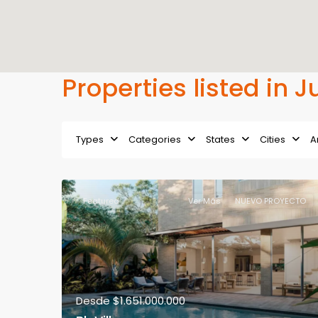
Properties listed in 
Types
Categories
States
Cities
A
Featured
Ver Más
NUEVO PROYECTO
Desde
$1.651.000.000