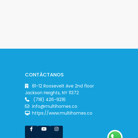
CONTÁCTANOS
81-12 Roosevelt Ave 2nd floor
Jackson Heights, NY 11372
(718) 426-9216
info@multihomes.co
https://www.multihomes.co