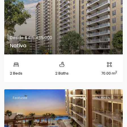
Desde
$415.435.000
Nativa
2
2 Beds
2 Baths
70.00 m
Featured
Ver Más
LANZAMIENTO