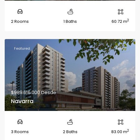
2
2 Rooms
1 Baths
60.72 m
Featured
Renta
$989.616.000
Desde
Navarra
2
3 Rooms
2 Baths
83.00 m