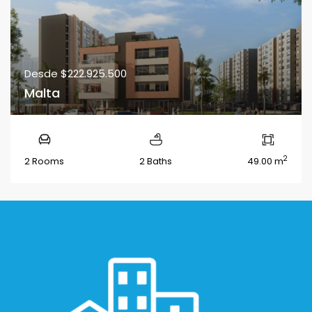
Desde
$222.925.500
Malta
2
2 Rooms
2 Baths
49.00 m