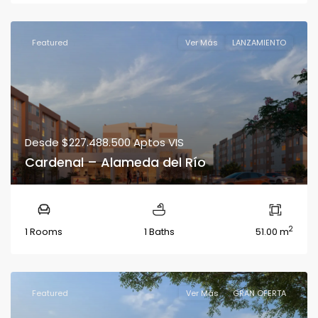
Featured
Ver Más
LANZAMIENTO
Desde
$227.488.500
Aptos VIS
Cardenal – Alameda del Río
2
1 Rooms
1 Baths
51.00 m
Featured
Ver Más
GRAN OFERTA