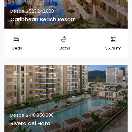
Desde
$523.242.000
Caribbean Beach Resort
2
1 Beds
1 Baths
35.79 m
Featured
Ver Más
Desde
$416.850.000
Rivera del Hato