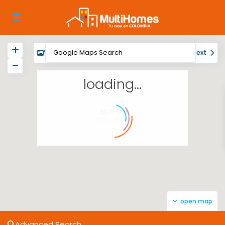
View
My Location
Fullscreen
Prev
Next
loading...
$315.5M
open map
Advanced Search