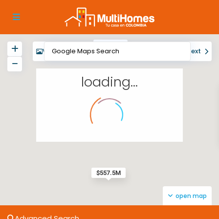
$643.3M
View
My Location
Fullscreen
Prev
Next
loading...
$557.5M
open map
Advanced Search