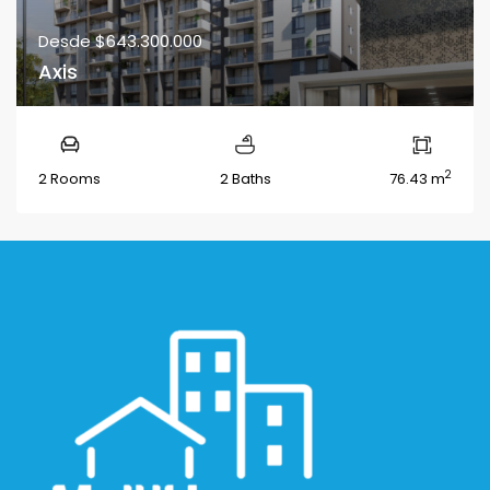
Desde
$643.300.000
Axis
2
2 Rooms
2 Baths
76.43 m