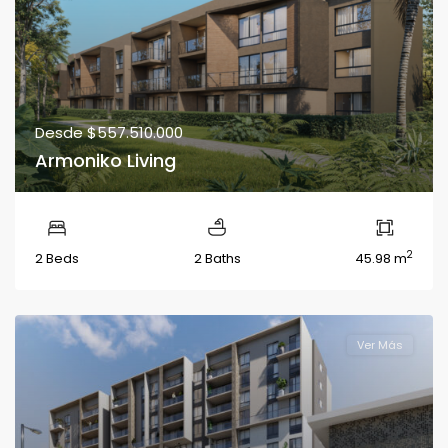
Desde
$557.510.000
Armoniko Living
2
2 Beds
2 Baths
45.98 m
Ver Más