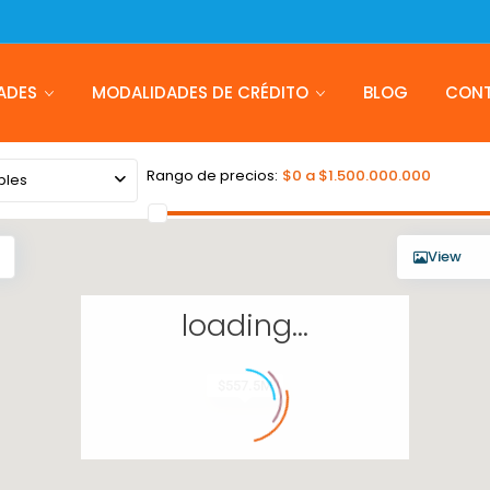
ADES
MODALIDADES DE CRÉDITO
BLOG
CON
Rango de precios:
$0 a $1.500.000.000
bles
View
loading...
$557.5M