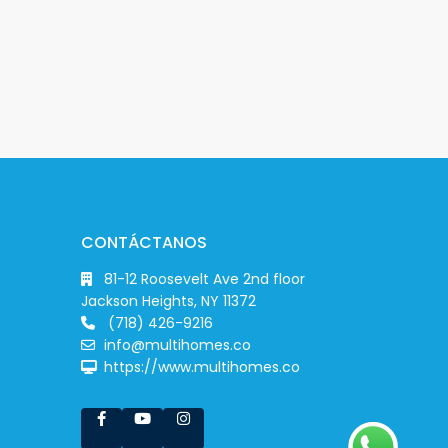
CONTÁCTANOS
81-12 Roosevelt Ave 2nd floor
Jackson Heights, NY 11372
(718) 426-9216
info@multihomes.co
https://www.multihomes.co