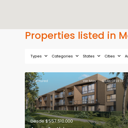
Properties listed in 
Types
Categories
States
Cities
A
Featured
Ver Más
GRAN OFERTA
Desde
$557.510.000