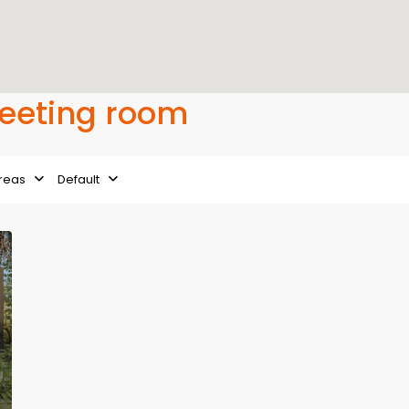
Meeting room
reas
Default