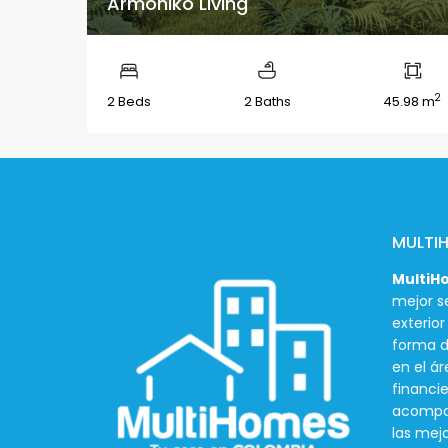
Armoniko Living
2
2 Beds
2 Baths
45.98 m
MULTI
MultiH
mejor se
exterio
forma d
en el ár
financie
acompañ
las mej