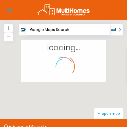
View
My Location
Fullscreen
Prev
Next
loading...
$461.5M
open map
Advanced Search