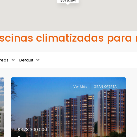
$378.3M
Piscinas climatizadas para
reas
Default
Ver Más
GRAN OFERTA
$378.300.000