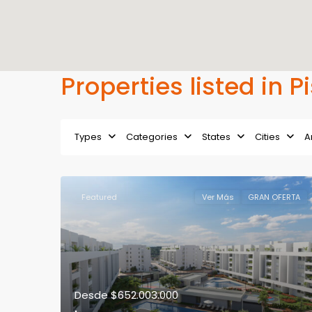
Properties listed in 
Types
Categories
States
Cities
A
Featured
Ver Más
GRAN OFERTA
Desde
$652.003.000