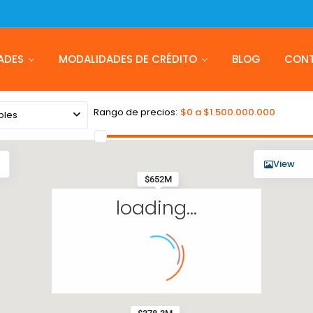
ADES
MODALIDADES DE CRÉDITO
BLOG
CON
Rango de precios:
$0 a $1.500.000.000
bles
View
$652M
loading...