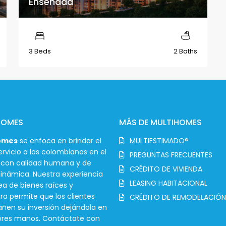
Ensenada
3 Beds
2 Baths
HOMES
MÁS DE MULTIHOMES
omes
se enfoca en brindar el
MULTIESTIMADO®
rvicio a los colombianos en el
PREGUNTAS FRECUENTES
r con calidad humana y de
CRÉDITO DE VIVIENDA
inámica. Nuestra experiencia
LEASING HABITACIONAL
ea de bienes raíces y
ra permite que los clientes
CRÉDITO DE REMODELACIÓN
en su inversión dejándola en
ores manos. Contáctate con