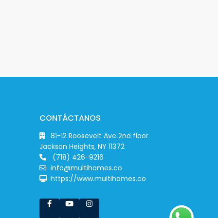
CONTÁCTANOS
81-12 Roosevelt Ave 2nd floor
Jackson Heights, NY 11372
(718) 426-9216
info@multihomes.co
https://www.multihomes.co