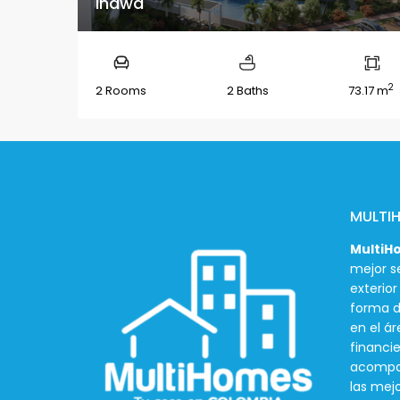
Inawa
2
2 Rooms
2 Baths
73.17 m
MULTI
MultiH
mejor se
exterio
forma d
en el ár
financie
acompañ
las mej