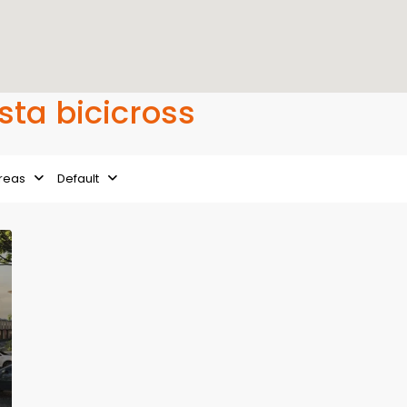
ista bicicross
reas
Default