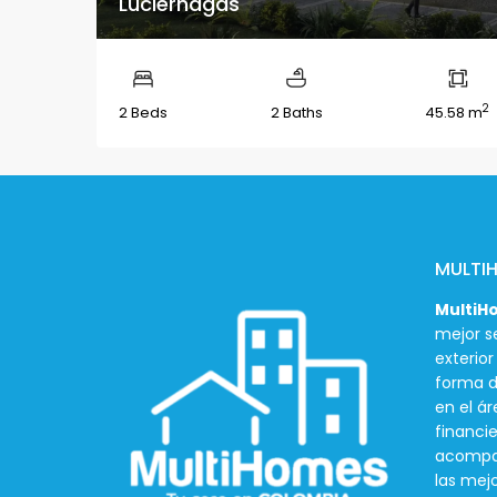
Luciérnagas
2
2 Beds
2 Baths
45.58 m
MULTI
MultiH
mejor se
exterio
forma d
en el ár
financie
acompañ
las mej