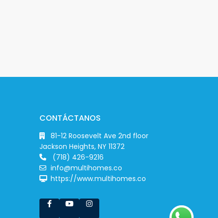
CONTÁCTANOS
81-12 Roosevelt Ave 2nd floor
Jackson Heights, NY 11372
(718) 426-9216
info@multihomes.co
https://www.multihomes.co