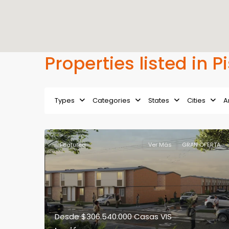
Properties listed in P
Types
Categories
States
Cities
A
Featured
Ver Más
GRAN OFERTA
Desde
$306.540.000
Casas VIS