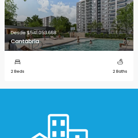
Desde
$541.053.668
Cantabria
2 Beds
2 Baths