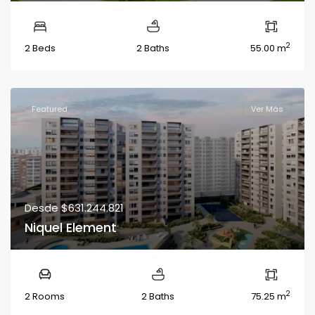
2
2 Beds
2 Baths
55.00 m
Featured
Ver Más
Desde
$631.244.821
Niquel Element
2
2 Rooms
2 Baths
75.25 m