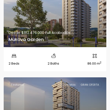
Desde
$812.476.000
Full Acabados
Mukava Garden
2
2 Beds
2 Baths
86.00 m
Featured
Ver Más
GRAN OFERTA