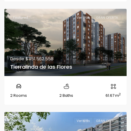
Featured
Ver Más
GRAN OFERTA
Desde
$351.562.558
Tierralinda de las Flores
2
2 Rooms
2 Baths
61.67 m
Ver Más
GRAN OFERTA