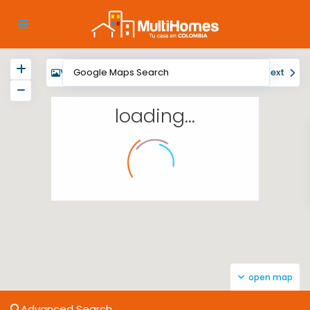
View
My Location
Fullscreen
Prev
Next
loading...
open map
Advanced Search