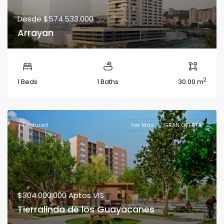
Desde
$574.533.000
Arrayan
2
1 Beds
1 Baths
30.00 m
Featured
Ver Más
GRAN OFERTA
$304.000.000
Aptos VIS
Tierralinda de los Guayacanes