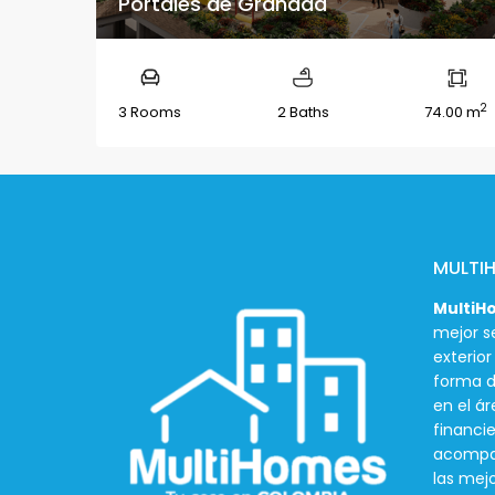
Portales de Granada
2
3 Rooms
2 Baths
74.00 m
MULTI
MultiH
mejor se
exterio
forma d
en el ár
financie
acompañ
las mej