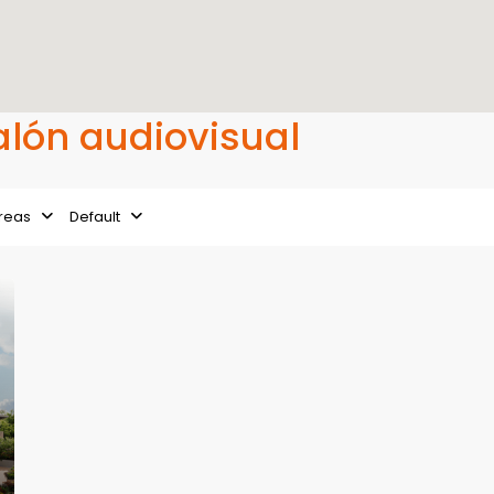
Salón audiovisual
reas
Default