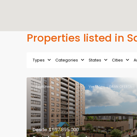
Properties listed in 
Types
Categories
States
Cities
A
Featured
Ver Más
GRAN OFERTA
Desde
$597.895.000