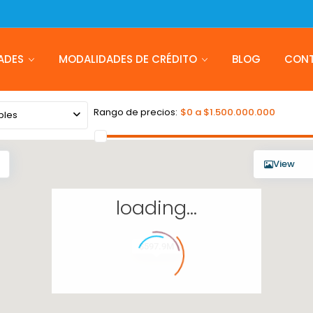
ADES
MODALIDADES DE CRÉDITO
BLOG
CON
Rango de precios:
$0 a $1.500.000.000
bles
View
loading...
$597.9M