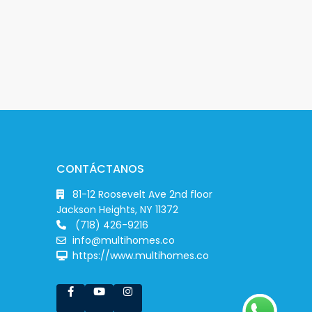
CONTÁCTANOS
81-12 Roosevelt Ave 2nd floor
Jackson Heights, NY 11372
(718) 426-9216
info@multihomes.co
https://www.multihomes.co