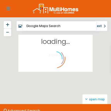
View
My Location
Fullscreen
Prev
Next
loading...
$1249.3M
open map
Advanced Search