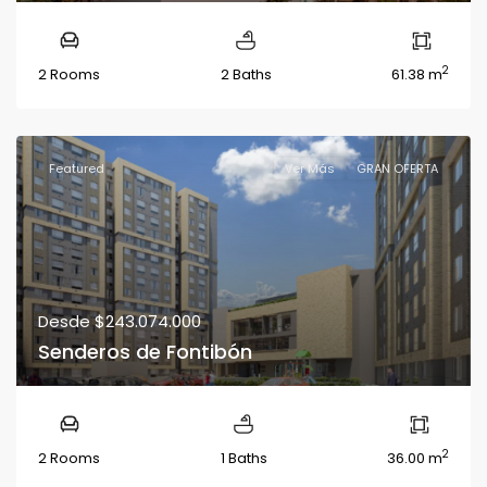
2
2 Rooms
2 Baths
61.38 m
Featured
Ver Más
GRAN OFERTA
Desde
$243.074.000
Senderos de Fontibón
2
2 Rooms
1 Baths
36.00 m