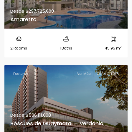
Desde
$297.725.000
Amaretto
2
2 Rooms
1 Baths
45.95 m
Featured
Ver Más
GRAN OFERTA
Desde
$586.111.000
Bosques de Guaymaral – Verdania