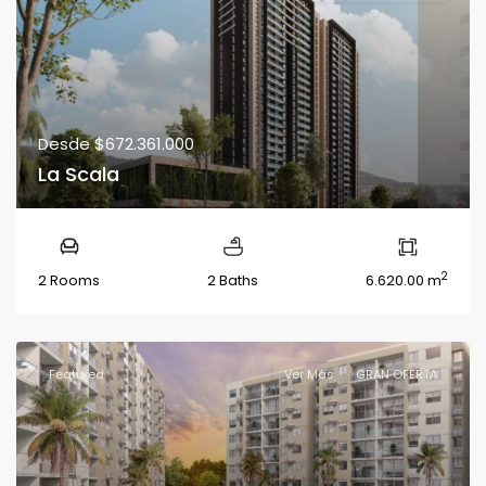
Desde
$672.361.000
La Scala
2
2 Rooms
2 Baths
6.620.00 m
Featured
Ver Más
GRAN OFERTA