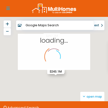
View
My Location
Fullscreen
Prev
Next
$297.7M
loading...
$586.1M
$672.4M
$243.1M
open map
Advanced Search