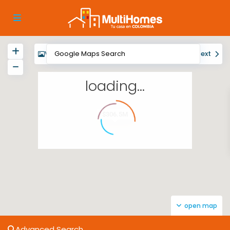
View
My Location
Fullscreen
Prev
Next
loading...
$306.5M
open map
Advanced Search