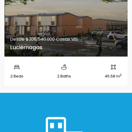
Desde
$306.540.000
Casas VIS
Luciérnagas
2
2 Beds
2 Baths
45.58 m