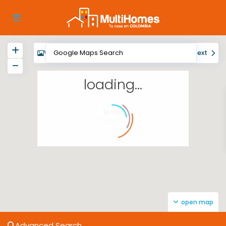
View
My Location
Fullscreen
Prev
Next
loading...
$614M
open map
Advanced Search