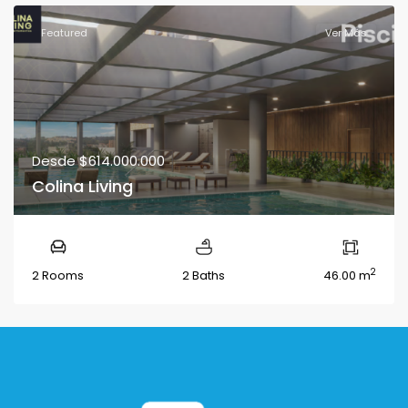
Featured
Ver Más
Desde
$614.000.000
Colina Living
2
2 Rooms
2 Baths
46.00 m