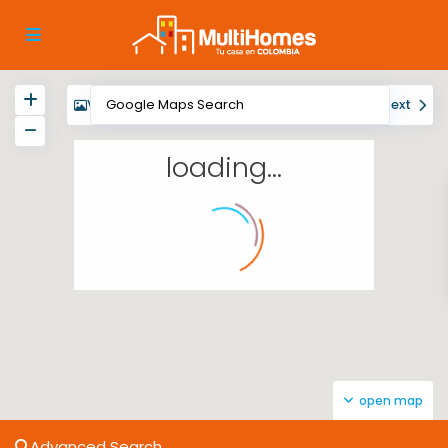
View
My Location
Fullscreen
Prev
Next
loading...
open map
Advanced Search