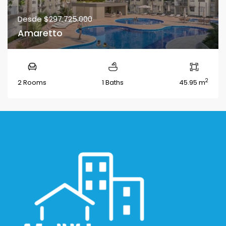
Desde
$297.725.000
Amaretto
2
2 Rooms
1 Baths
45.95 m