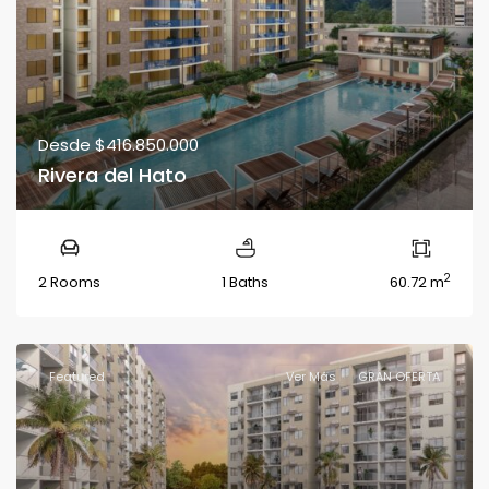
Desde
$416.850.000
Rivera del Hato
2
2 Rooms
1 Baths
60.72 m
Featured
Ver Más
GRAN OFERTA