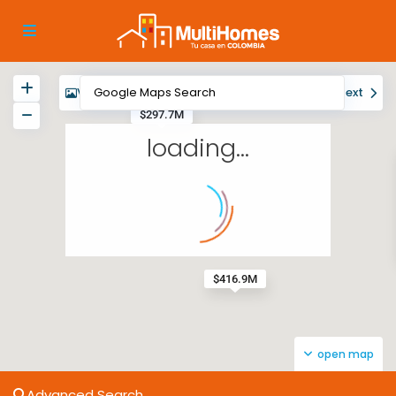
View
My Location
Fullscreen
Prev
Next
$297.7M
loading...
$416.9M
open map
Advanced Search